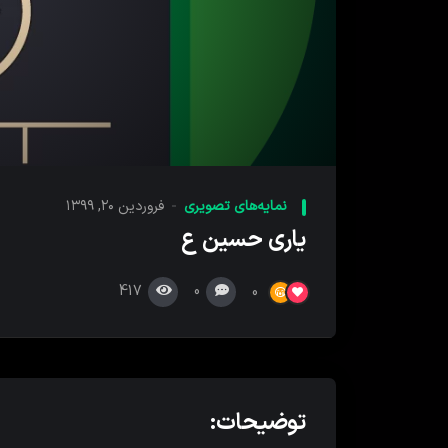
00:00
پخش
کننده
نمایه‌های تصویری
فروردین ۲۰, ۱۳۹۹
ویدیو
یاری حسین ع
417
0
0
توضیحات: