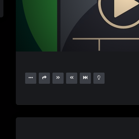
1.00X
15
04:12