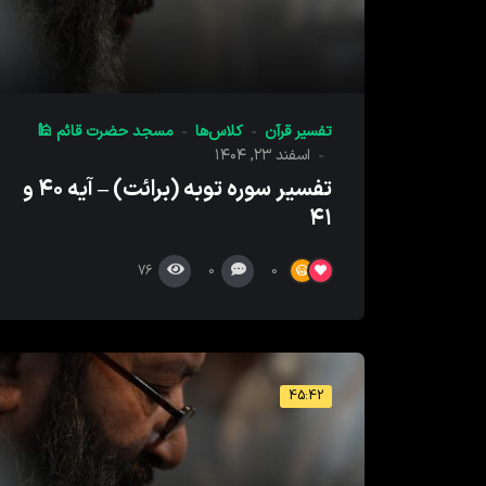
تفسیر قرآن
کلاس‌ها
مسجد حضرت قائم 🕌
اسفند ۲۳, ۱۴۰۴
تفسیر سوره توبه (برائت) – آیه ۴۰ و
۴۱
76
0
0
45:42