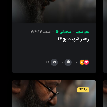
رهبر شهید
سخنرانی 🎤
اسفند ۲۴, ۱۴۰۴
رهبر شهید-ج۱۴
75
0
0
42:48