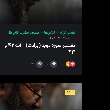
تفسیر قرآن
کلاس‌ها
مسجد حضرت قائم 🕌
اسفند ۲۴, ۱۴۰۴
تفسیر سوره توبه (برائت) – آیه ۴۲ و
۴۳
79
0
0
55:19