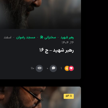
رهبر شهید
سخنرانی 🎤
مسجد رضوان
اسفند
۲۶, ۱۴۰۴
رهبر شهید – ج ۱۶
110
0
1
54:11