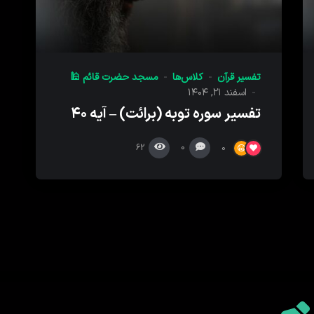
تفسیر قرآن
کلاس‌ها
مسجد حضرت قائم 🕌
اسفند ۲۱, ۱۴۰۴
تفسیر سوره توبه (برائت) – آیه ۴۰
62
0
0