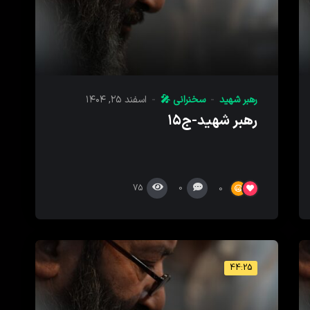
رهبر شهید
سخنرانی 🎤
اسفند ۲۵, ۱۴۰۴
رهبر شهید-ج۱۵
75
0
0
44:25