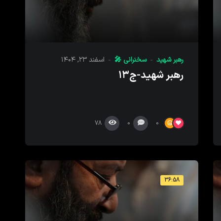
رهبر شهید
سخنرانی 🎤
اسفند ۲۳, ۱۴۰۴
رهبر شهید-ج۱۳
78
0
0
36:58