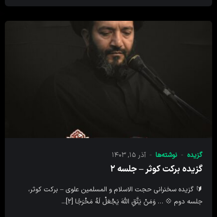
گزیده
نوشته‌ها
آذر ۱۵, ۱۴۰۳
گزیده برکت کوثر – جلسه ۲
🔰 گزیده سخنرانی حجت الاسلام و المسلمین علوی – برکت کوثر،
جلسه دوم 💠 … وَمَنْ یَتَّقِ اللَّهَ یَجْعَلْ لَهُ مَخْرَجًا [۲]...