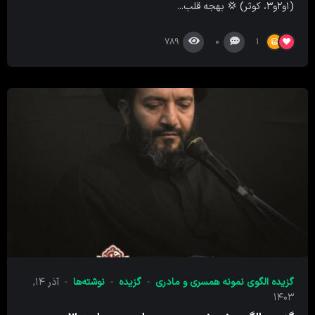
(۱و۲و۳، کوثر) 💢 بهجه قلب...
789
0
1
گزیده الگوی نمونه همسری و مادری
گزیده
نوشته‌ها
آذر ۱۴,
۱۴۰۳