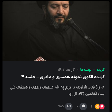
گزیده
نوشته‌ها
آذر ۱۵, ۱۴۰۳
گزیده الگوی نمونه همسری و مادری – جلسه ۴
💠 وَإِذْ قَالَتِ الْمَلَائِکَهُ یَا مَرْیَمُ إِنَّ اللَّهَ اصْطَفَاکِ وَطَهَّرَکِ وَاصْطَفَاکِ عَلَىٰ
نِسَاءِ الْعَالَمِینَ (۴۲، آل ع...
755
0
1