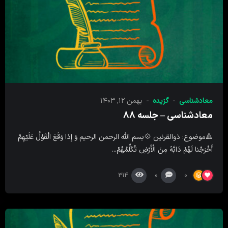
معادشناسی
گزیده
بهمن ۱۲, ۱۴۰۳
معادشناسی – جلسه ۸۸
🔺موضوع: ذوالقرنین 💠بسم الله الرحمن الرحیم وَ إِذا وَقَعَ الْقَوْلُ عَلَیْهِمْ
أَخْرَجْنا لَهُمْ دَابَّهً مِنَ الْأَرْضِ تُکَلِّمُهُمْ...
314
0
0