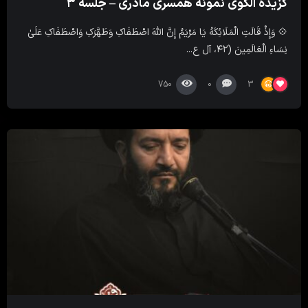
گزیده الگوی نمونه همسری مادری – جلسه ۳
💠 وَإِذْ قَالَتِ الْمَلَائِکَهُ یَا مَرْیَمُ إِنَّ اللَّهَ اصْطَفَاکِ وَطَهَّرَکِ وَاصْطَفَاکِ عَلَىٰ
نِسَاءِ الْعَالَمِینَ (۴۲، آل ع...
750
0
3