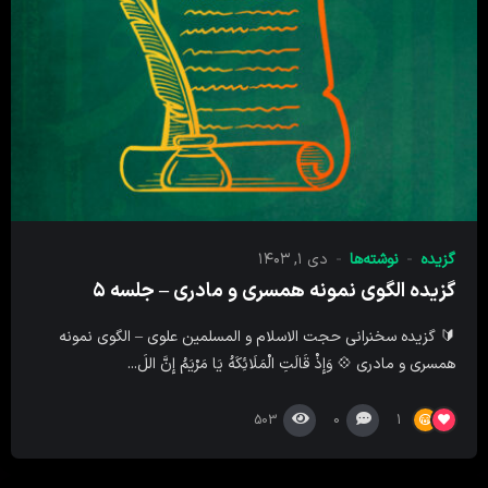
گزیده
نوشته‌ها
دی ۱, ۱۴۰۳
گزیده الگوی نمونه همسری و مادری – جلسه ۵
🔰 گزیده سخنرانی حجت الاسلام و المسلمین علوی – الگوی نمونه
همسری و مادری 💠 وَإِذْ قَالَتِ الْمَلَائِکَهُ یَا مَرْیَمُ إِنَّ اللَ...
503
0
1