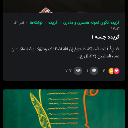
گزیده الگوی نمونه همسری و مادری
گزیده
نوشته‌ها
آذر ۱۲,
۱۴۰۳
گزیده جلسه ۱
💠 وَإِذْ قَالَتِ الْمَلَائِکَهُ یَا مَرْیَمُ إِنَّ اللَّهَ اصْطَفَاکِ وَطَهَّرَکِ وَاصْطَفَاکِ عَلَىٰ
نِسَاءِ الْعَالَمِینَ (۴۲، آل ع...
733
1
4