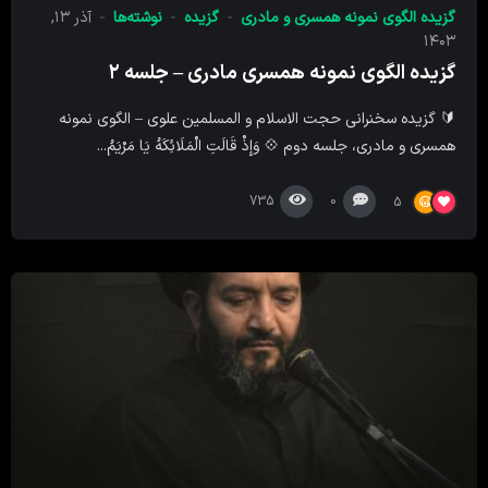
گزیده الگوی نمونه همسری و مادری
گزیده
نوشته‌ها
آذر ۱۳,
۱۴۰۳
گزیده الگوی نمونه همسری مادری – جلسه ۲
🔰 گزیده سخنرانی حجت الاسلام و المسلمین علوی – الگوی نمونه
همسری و مادری، جلسه دوم 💠 وَإِذْ قَالَتِ الْمَلَائِکَهُ یَا مَرْیَمُ...
735
0
5