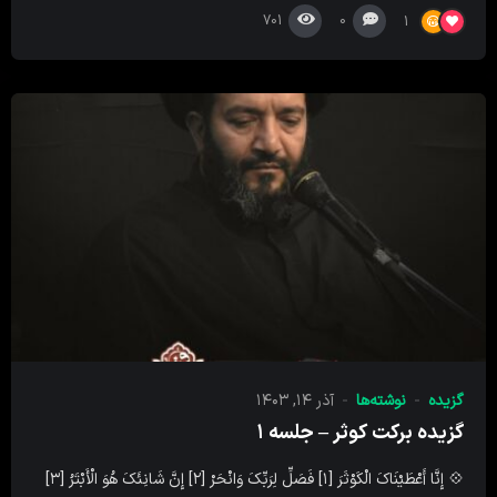
701
0
1
گزیده
نوشته‌ها
آذر ۱۴, ۱۴۰۳
گزیده برکت کوثر – جلسه ۱
💠 إِنَّا أَعْطَیْنَاکَ الْکَوْثَرَ [۱] فَصَلِّ لِرَبِّکَ وَانْحَرْ [۲] إِنَّ شَانِئَکَ هُوَ الْأَبْتَرُ [۳]