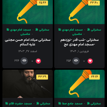
25:46
33:40
سخنرانی 🎤
مسجد امام‌ مهدی 🕌
سخنرانی 🎤
مسجد امام‌ مهدی 🕌
مناسبتی
مناسبتی
سخنرانی -شب قدر -نوزدهم
سخنرانی میلاد امام حسن مجتبی
-مسجد امام مهدی عج
علیه السلام
فروردین ۱, ۱۴۰۴
اسفند ۲۷, ۱۴۰۳
326
256
0
0
43:39
36:26
سخنرانی 🎤
مسجد جامع صفا 🕌
سخنرانی 🎤
مسجد حضرت قائم 🕌