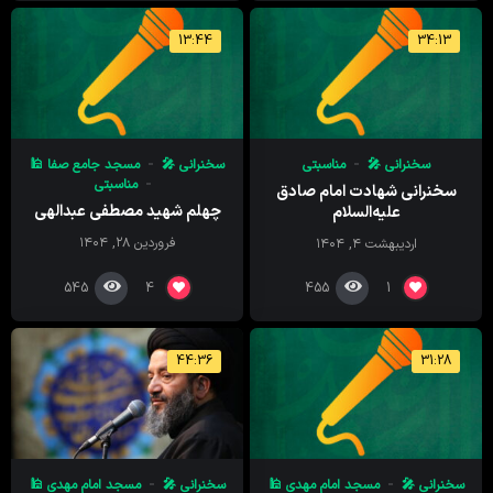
13:44
34:13
سخنرانی 🎤
مناسبتی
سخنرانی 🎤
مسجد جامع صفا 🕌
مناسبتی
سخنرانی شهادت امام صادق
چهلم شهید مصطفی عبدالهی
علیه‌السلام
فروردین ۲۸, ۱۴۰۴
اردیبهشت ۴, ۱۴۰۴
545
455
4
1
44:36
31:28
سخنرانی 🎤
مسجد امام‌ مهدی 🕌
سخنرانی 🎤
مسجد امام‌ مهدی 🕌