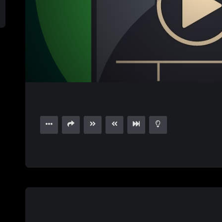
1.00X
15
00:00