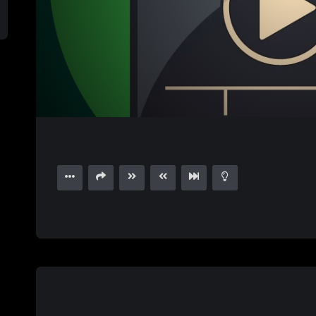
1.00X
15
04:10