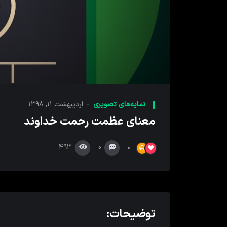
00:00
پخش
کننده
نمایه‌های تصویری
اردیبهشت ۱۱, ۱۳۹۸
ویدیو
معنای عظمت رحمت خداوند
493
0
0
توضیحات: