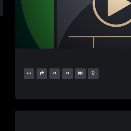
1.00X
15
03:54