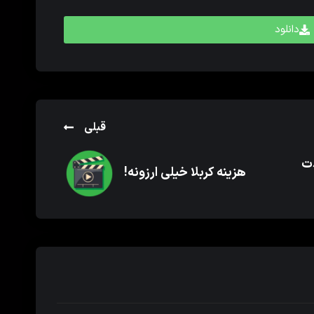
دانلود
قبلی
دت
هزینه کربلا خیلی ارزونه!