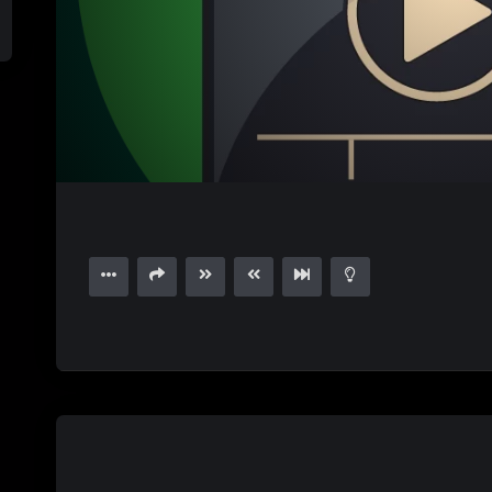
1.00X
15
00:59