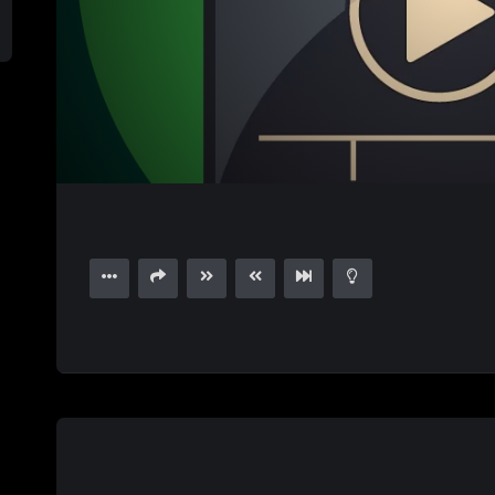
1.00X
15
03:06