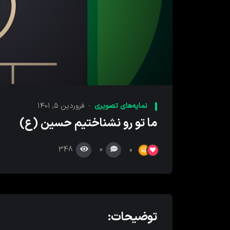
00:00
پخش
کننده
نمایه‌های تصویری
فروردین ۵, ۱۴۰۱
ویدیو
ما تو رو نشناختیم حسین (ع)
348
0
0
توضیحات: