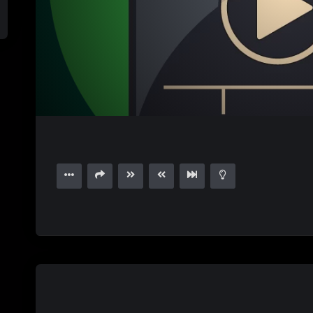
1.00X
15
01:10