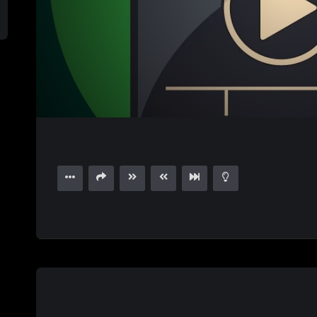
1.00X
15
00:45