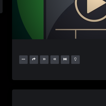
1.00X
15
02:38