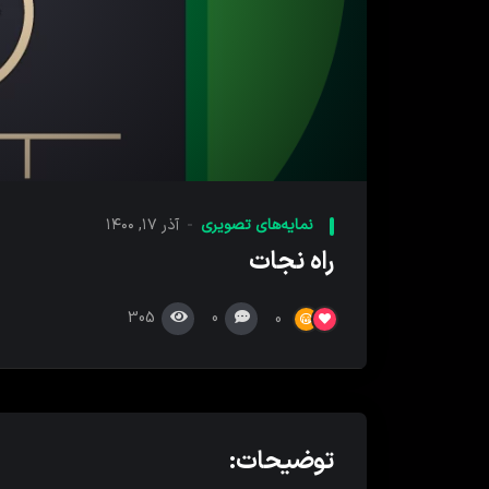
00:00
پخش
کننده
نمایه‌های تصویری
آذر ۱۷, ۱۴۰۰
ویدیو
راه نجات
305
0
0
توضیحات: