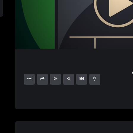
1.00X
15
00:00