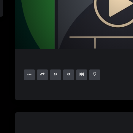
1.00X
15
03:10