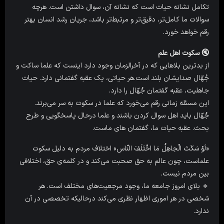
تکامل نشانه حیات است که نشانه آن، سوال داشتن است. هرچه
سوالات ما کامل‌تر، دقیق‌تر و مرتبط‌تر باشد، جریان رشد انسان بهتر
رقم خواهد خورد.
🔇 سکوت اهل علم
از بدترین بلاهایی که در آخرالزمان وجود دارد اینست که علما ساکت و
جُهّال صدایشان بلند است.هر حیاتی، یک عقبه گفتمانی دارد. حیات
جاهلیت، عقبه گفتمان جُهّال را دارد.
این مسئله زمانی رقم می‌خورد که علما در سکوت به سر می‌برند.
جُهّال باید اهل سوال کردن باشند و علما درحال پاسخگویی و طرح
بحث. عقبه حیات ما، گفتمان های ماست.
«لَوْ سَکَتَ الْجاهِلُ مَا اخْتَلَفَ النّاس» اختلاف مردم به دلیل سکوت
علماست، چون عالم به حق صحبت می‌کند و در کلمه‌ی حق، اختلافی
بین مردم نیست.
🔹 بلای امروز جامعه ما، وجود مرجعیت‌های مختلف است. هر
شخصی در هر اموری اظهار نظری می‌کند درحالیکه تخصصی در آن
ندارد.