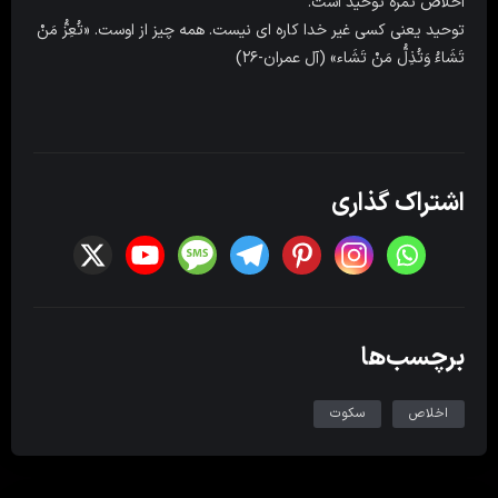
اخلاص ثمره توحید است.
توحید یعنی کسی غیر خدا کاره ای نیست. همه چیز از اوست. «تُعِزُّ مَنْ
تَشَاءُ وَتُذِلُّ مَنْ تَشَاء» (آل عمران-۲۶)
اشتراک گذاری
برچسب‌ها
اخلاص
سکوت