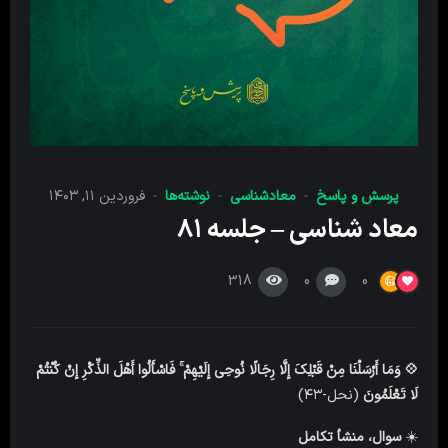
پرسش‌ و پاسخ
معادشناسی
نوشته‌ها
فروردین ۱۱, ۱۴۰۳
معاد شناسی – جلسه ۸۱
318
0
0
💠 وَمَا أَرْسَلْنَا مِنْ قَبْلِکَ إِلَّا رِجَالًا نُوحِی إِلَیْهِمْ ۚ فَاسْأَلُوا أَهْلَ الذِّکْرِ إِنْ کُنْتُمْ
لَا تَعْلَمُونَ
(نحل-۴۳)
☀️
سوال، منشأ تکامل