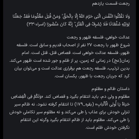
رجعت قسمت یازدهم
وَلَا تَقْتُلُوا النَّفْسَ الَّتِی حَرَّمَ اللَّهُ إِلَّا بِالْحَقِّ ۗ وَمَنْ قُتِلَ مَظْلُومًا فَقَدْ جَعَلْنَا
لِوَلِیِّهِ سُلْطَانًا فَلَا یُسْرِفْ فِی الْقَتْلِ ۖ إِنَّهُ کَانَ مَنْصُورًا (اسراء-۳۳)
عدالت‌ خواهی، فلسفه ظهور و رجعت
شروع ظهور با رجعت ۲۷ نفر از اصحاب قدیم و سابق است. فلسفه
ظهور، فلسفه عدالت خواهی است. قصاص قتل، قتل است. امام
زمان(عج) در زمانی که زمین، پر از ظلم و جور شده است ظهور می‌کند.
بدین ترتیب، فلسفه رجعت هم برقراری عدالت است و می‌توان بیان
کرد که جریان رجعت با ظهور، یکسان است.
داستان ظالم و مظلوم
مظلوم و ولی دم، باید انتقام بگیرد و قصاص کند. «وَلَکُمْ فِی الْقِصَاصِ
حَیَاهٌ یَا أُولِی الْأَلْبَابِ» (بقره_۱۷۹) تا انتقام گرفته نشود، نه ظالم سیر
تنزلی خودش برای عذاب را طی می‌کند و نه مظلوم سیر تکاملی خودش
را طی می‌کند. مظلوم باید از ظالم انتقام بگیرد وگرنه این انتقام
نگرفتن خودش ظلم است.