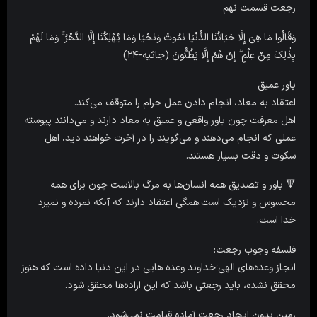
رجعت قسمت نهم
وَقَالُوا مَا هِیَ إِلَّا حَیَاتُنَا الدُّنْیَا نَمُوتُ وَنَحْیَا وَمَا یُهْلِکُنَا إِلَّا الدَّهْرُ ۚ وَمَا لَهُمْ
بِذَٰلِکَ مِنْ عِلْمٍ ۖ إِنْ هُمْ إِلَّا یَظُنُّونَ (جاثیه-۲۴)
باور عمیق
اعتقاد به معاد، انجام دادن عمل حرام را متوقف می‌کند.
اهل معرفت چون باور واقعی و عمیق به معاد دارند و می‌دانند پیوسته
عملی که انجام می‌دهند و می‌گویند را در آخرت خواهند دید، اهل
سکوت و دقت بسیار هستند.
🔻 باور و تصدیق همه انسان‌ها به مرگ بالاست چون برای همه
محسوس و نزدیک است.همگی اعتقاد دارند که آنکه نمرده و نمیرد
خدا است.
فلسفه وجوب رجعت:
انجاز وعده‌های الهی؛خداوند وعده هایی در این دنیا داده است که هنوز
محقق نشده، باید رجعتی باشد که این اراده‌ها محقق شود.
زمین بدون ایجاد رجعت آماده قیامت نمی‌شود.