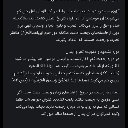
آرزوی مومنین درباره نصرت انبیا و اولیا؛ در آخر الزمان اهل حق کم
می‌شوند؛ آن مومنینی که در طول تاریخ انتظار کشیده‌اند، برانگیخته
شده و حق را یاری می‌کنند. نصرت و یاری انبیا و اوصیای الهی برای
دین از فلسفه‌های رجعت است. ملائکه دور حرم ابی‌اعبدالله(ع) منتظر
نصرت و رجعت هستند که انتقام بگیرند.
دوره تشدید و تقویت کفر و ایمان
در دوره رجعت کفرِ کفار تشدید و ایمان مومنین هم بیشتر می‌شود.
کافری که از قبر بلند می‌شود، می‌گوید «ما یهلکنا الا الدهر»
(جاثیه-۲۴)، همانطور که میگفتیم خدایی وجود ندارد و ما برگشتیم…
مومن هم می‌گوید «هذَا مَا وَعَدَ الرَّحْمَٰنُ وَصَدَقَ الْمُرْسَلُونَ» (یس-۵۲)
ایمان به رجعت در خروج از فتنه‌های زمان رجعت مفید است. اگر
کسی مؤمن به رجعت نباشد باعث تشدید کفرش خواهد شد. فقط
کسانی که علم به روایاتِ ما درباره رجعت دارند نجات پیدا می‌کنند؛
وگرنه نمی‌توان در آن زمان از فتنه‌ها سالم عبور کند.