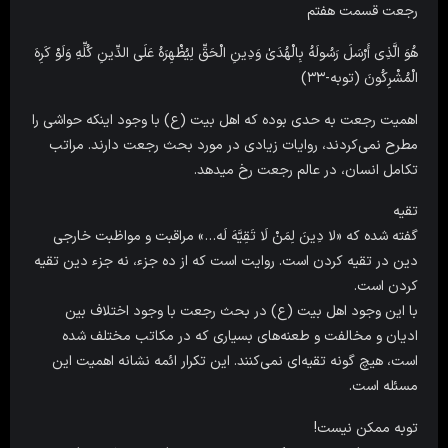
رجعت قسمت هفتم
هُوَ الَّذِی أَرْسَلَ رَسُولَهُ بِالْهُدَىٰ وَدِینِ الْحَقِّ لِیُظْهِرَهُ عَلَى الدِّینِ کُلِّهِ وَلَوْ کَرِهَ
الْمُشْرِکُونَ (توبه-۳۳)
اهمیت رجعت به حدی بوده که اهل بیت (ع) با وجود اینکه حواشی را
مطرح نمی‌کردند، روایات زیادی در مورد بحث رجعت دارند. مراتب
تکامل انسان، در عالم رجعت رخ میدهد.
تقیه
گفته شده که «لا دِینَ لِمَنْ لَا تَقِیَّهَ لَه‌…» مراقبت و مواظبت خارجی
دین در تقیه کردن است. روایت است که از ده جزء، نه جزء دین تقیه
کردن است.
با این وجود اهل بیت (ع) در بحث رجعت با وجود اختلاف بین
ادیان و مخالفت و طعنه‌های بسیاری که در مکاتب مختلف شده
است، هیچ گونه تقیه‌ای نمی‌کنند. این تکرار ائمه نشانه اهمیت این
مسئله است.
توبه ممکن نیست!