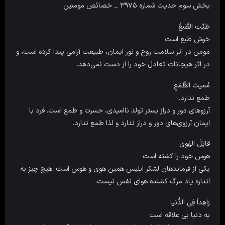
بخش سوم حدیث شماره ۳۹‌۷۵ _ خصائص مومنین
طَیِّبَ الطَّبعُ
خوش طبع است
مومن در اثر سلامت روح و نور ایمان، طبیعت آرامی پیدا کرده است، و
در اثر هیجانات تعادل خود را از دست نمی‌دهد.
مُمیتَ الطَّمَعِ
طمع ندارد.
آرزوهای دور و دراز بستر تولد ناامیدی، حسرت و طمع است. فرد با
ایمان آرزوی‌های دور و دراز ندارد و لذا طمع ندارد.
قاتِلَ الهَوى
هوس خود را کشته است
یکی از فرماندهان لشکر ابلیس همین هوی و هوس است. هیچ چیز به
اندازه یاد مرگ کشنده هوای نفس نیست.
زاهِداً فِی الدُّنیا
به دنیا بى علاقه است