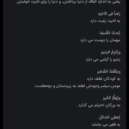
یعنی به اندازه کفاف از دنیا برداشتن، و دنیا را برای آخرت خواستن.
راغِباً فِی الآخِرَهِ
به آخرت رغبت دارد
یُحِبُّ الضَّیفَ
مهمان را دوست مى دارد
ویُکرِمُ الیَتیمَ
یتیم را گرامى مى دارد
ویَلطُفُ الصَّغیرَ
به کودکان لطف دارد
مومن سراسر وجودش لطف به زیردستان و بچه‌هاست.
ویُوَقِّرُ الکَبیرَ
به بزرگان احترام مى گذارد.
یُعطِی السّائِلَ
به فقیر مى بخشد