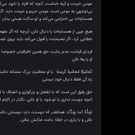
مومن حرمت و آینه خداست. آنچه که افراد را نابود می‌ک
بی‌توجهی به مومن است. مومن حریم و حرمت دارد. اگر 
همسایه‌ات بی احترامی می‌کند و تو ساکت هستی بدان که
هیچ عیبی از همسایه‌ات را دنبال نکن. آن‌چه که اگر بفه
خطایی کرد، اگر نصیحتت را قبول می‌کند باید بروی نصی
فردای قیامت عدم رعایت حق همین اطرافیان خصوصا همس
او را رها نکن.
تُعاشِرُهُ مُعاشَرَهً کَریمَهً؛ با او معاشرت بزرگ منشان
زندگی فقط دنبال خود نیستی.
حق رفیق این است که با تفضل و بزرگواری و انصاف با او
آنچه دوست نداری با تو شود با او نکنی. نگذار در اکرام
تَوَدُّهُ کما یوَدُّک؛ همانقدر که دوستت دارد دوستش 
باش و با یاری در خطا، باعث عذابش نباش.