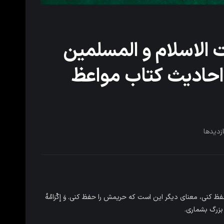
الاسلام و المسلمین
احادیث کتاب مواعظ
زدیدها
نی، معنای دیگر این است که حریمش را حفظ کنی. وَ إِکْرَامُهُ
ا بزرگ بشماری.