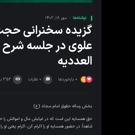
نوشته‌ها
مهر ۱۸, ۱۴۰۲
گزیده سخنرانی حجت 
علوی در جلسه شرح 
العددیه
0
نظرات
352
با
0
بازخوردها
بخش رساله حقوق امام سجاد (ع)
حق همسایه این است که در غیابش مال و اموالش را حفظ ک
شَاهِداً؛ در حضور همسایه او را اکرام کن. اکرام یعنی او ر