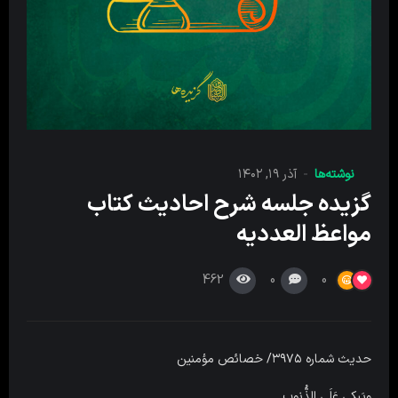
نوشته‌ها
آذر ۱۹, ۱۴۰۲
گزیده جلسه شرح احادیث کتاب
مواعظ العددیه
462
0
0
حدیث شماره ۳۹‌‌۷۵/ خصائص مؤمنین
ویَبکی عَلَى الذُّنوبِ