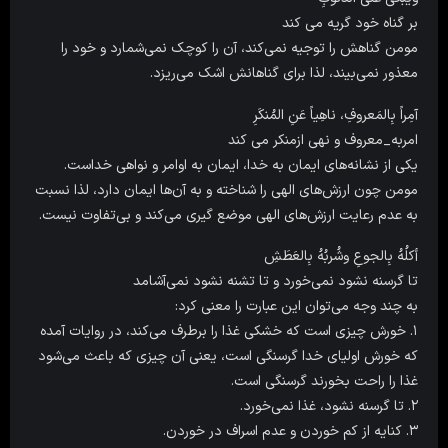
بر گناه خود گریه مى کند
مومن گناهش را توجیه نمی‌کند، آن را کوچک نمی‌شمارد و خود را
معذور نمی‌بیند، لذا برای گناهانش اشک می‌ریزد.
آمِراً بِالمَعروفِ، ناهِیاً عَنِ المُنکَرِ
امربه_معروف و نهى ازمنکر مى کند
یکی از نشانه‌های ایمان به خدا‌، ایمان به اوامر و نواهی خداست.
مومن چون ارزش‌های الهی را شناخته و به آن‌‌ها ایمان دارد، لذا نسبت
به عدم رعایت ارزش‌های الهی موضع گیری می‌کند و بی‌تفاوت نیست.
أکلُهُ بِالجوعِ وشُربُهُ بِالعَطَشِ
تا گرسنه نشود نمی‌خورد و تا تشنه نشود نمی‌‌آشامد
به چند وجه می‌توان این عبارت را معنی کرد:
۱. خورش چیزی است که خشکی غذا را برطرف می‌کند، در روایات آمده
که خورش اولیای خدا گرسنگی است، یعنی آن چیزی که باعث می‌شود
غذا را راحت بخورند گرسنگی است.
۲. تا گرسنه نشود‌، غذا نمی‌خورد.
۳. کنایه از کم خوردن و عدم اسراف در خوردن.