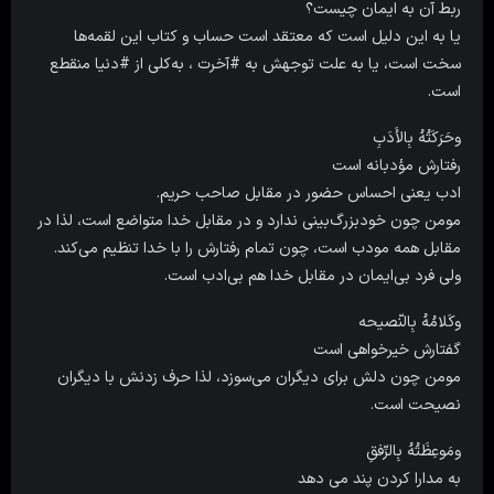
ربط آن به ایمان چیست؟
یا به این دلیل است که معتقد است حساب و کتاب این لقمه‌ها
سخت است، یا به علت توجهش به #آخرت ، به‌کلی از #دنیا منقطع
است.
وحَرَکَتُهُ بِالأَدَبِ
رفتارش مؤدبانه است
ادب یعنی احساس حضور در مقابل صاحب حریم.
مومن چون خودبزرگ‌بینی ندارد و در مقابل خدا متواضع است، لذا در
مقابل همه مودب است، چون تمام رفتارش را با خدا تنظیم می‌کند.
ولی فرد بی‌ایمان در مقابل خدا هم بی‌ادب است.
وکَلامُهُ بِالنّصیحه
گفتارش خیرخواهى است
مومن چون دلش برای دیگران می‌سوزد، لذا حرف زدنش با دیگران
نصیحت است.
ومَوعِظَتُهُ بِالرِّفقِ
به مدارا کردن پند مى دهد