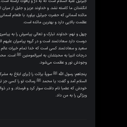
جبرئیل علیه السلام است که به درّ و یاقوت آراسته است.
انگشتان ما کاسته نشد. و خداوند عزیز و جلیل از میان 
مائده آسمانی که حضرت جبرئیل بیاورد با طعام آسمانی
عظمت بالایی دارد و بهترین مائده است.
چهل و نهم: خداوند تبارک و تعالى پیامبرش را به پیامب
دوست دارد سعادتمند است و در گروه پیامبران علیهم ا
سعید و سعادتمند کسی است که خدا تمام خیرات عالم را
درجات انبیا به محبتشان به امیرالمومنین ﷺ است. محب
وجودش نور و عظمت می‌شود.
پنجاهم: رسول الله ﷺ سورۀ برائت را (براى ابلاغ به مشرک
السلام آمد و گفت: یا محمد ﷺ رسالت تو را کسى جز تو
خودش که عضبا نام داشت سوار کرد و فرستاد. و در ذوالحلی
ویژگى را به من داد.