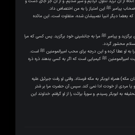
 آنگاه از آن ترید تناول کردیم و سیر شدیم. و از آن جز جاى دست و
اصحاب پیامبر ﷺ این امتیاز را به من اختصاص داد.
 که بعضا دیگر انبیا نصیبشان شده، متفاوت است، این مائده
رى برگزید و پیامبر ﷺ مرا به جانشینى خود برگزید. پس کسى که مرا
لسلام محشور گردد.
 به او عطا کرده و این درجه برای محب امیرالمومنین ﷺ است.
ت امیرالمومنین ﷺ کیمیایی است که اگر به کسی بدهند ذره ذره
ان مکه) همراه ابوبکر به مکه فرستاد. وقتى او رفت جبرئیل علیه
 یا مردى از خودت ادا نمى کند. سپس آن حضرت مرا بر شتر
فه به ابوبکر رسیدم. و سورۀ برائت را از او گرفتم. خداوند این