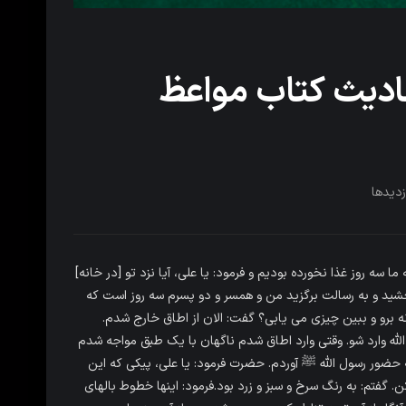
ادیث کتاب مواعظ
زدیدها
 سه روز غذا نخورده بودیم و فرمود: یا على، آیا نزد تو [در خانه]
شید و به رسالت برگزید من و همسر و دو پسرم سه روز است که
نه برو و ببین چیزى مى یابى؟ گفت: الان از اطاق خارج شدم.
م اللّه وارد شو. وقتى وارد اطاق شدم ناگهان با یک طبق مواجه شدم
ه حضور رسول اللّه ﷺ آوردم. حضرت فرمود: یا على، پیکى که این
کن. گفتم: به رنگ سرخ و سبز و زرد بود.فرمود: اینها خطوط بالهاى