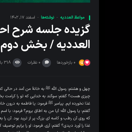
مواعظ العددیه
نوشته‌ها
اسفند ۱۷, ۱۴۰۲
گزیده جلسه شرح اح
العددیه / بخش دوم
0
نظرات
318
با
0
بازخوردها
چهل و هشتم: رسول اللّه ﷺ به خانۀ من آمد در حالى که ما
چیزى هست؟ گفتم: سوگند به خدایى که تو را کرامت بخ
غذا نخورده ایم. پیامبر ﷺ فرمود: یا فاطمه به درون خا
گفتم: یا رسول اللّه؛ آیا من به اطاق بروم؟ فرمود: با اس
که روى آن رطب و کاسه اى بزرگ پر از ترید بود. آن را ب
غذا را آورد دیدى؟ گفتم: آرى. فرمود: او را برایم توصیف 