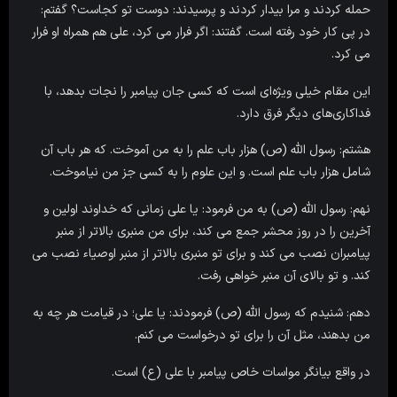
حمله کردند و مرا بیدار کردند و پرسیدند: دوست تو کجاست؟ گفتم:
در پى کار خود رفته است. گفتند: اگر فرار مى کرد، على هم همراه او فرار
مى کرد.
این مقام خیلی ویژه‌ای است که کسی جان پیامبر را نجات بدهد، با
فداکاری‌های دیگر فرق دارد.
هشتم: رسول اللّه (ص) هزار باب علم را به من آموخت. که هر باب آن
شامل هزار باب علم است. و این علوم را به کسى جز من نیاموخت.
نهم: رسول اللّه (ص) به من فرمود: یا على زمانى که خداوند اولین و
آخرین را در روز محشر جمع مى کند، براى من منبرى بالاتر از منبر
پیامبران نصب مى کند و براى تو منبرى بالاتر از منبر اوصیاء نصب مى
کند. و تو بالاى آن منبر خواهى رفت.
دهم: شنیدم که رسول اللّه (ص) فرمودند: یا على؛ در قیامت هر چه به
من بدهند، مثل آن را براى تو درخواست مى کنم.
در واقع بیانگر مواسات خاص پیامبر با علی (ع) است.