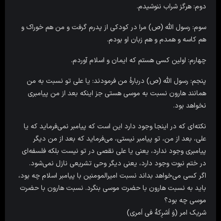
دوم: هرگز شراب ننوشیدم.
سوم: رسول اللّه (ص) مرا در کودکى از پدرم گرفت و من هم خوراک و
هم کاسه و همدم و هم زبان او بودم.
چهارم: اولین کسى هستم که ایمان و اسلام آوردم.
پنجم: رسول اللّه (ص) دربارۀ من فرمودند: یا على تو نسبت به من
همانند هارون نسبت به موسى هستى جز اینکه بعد از من پیامبرى
نخواهد بود.
نکته‌ای که در اینجا وجود دارد این است که پیامبر نمی‌فرماید که یا
علی، بعد از من، تو پیامبر نیستی، می‌فرماید که بعد از من دیگر
پیامبری وجود ندارد، یعنی یا علی نقصی در تو نیست بلکه فلسفه‌ای
در ختم نبوت وجود دارد، یعنی دیگر وحی تشریعی نازل نمی‌شود.
اگر کسی می‌خواهد بداند نسبت امیرالمومنین با پیامبر اسلام چه بود،
باید به نسبت هارون با حضرت موسی بنگرد. نسبت هارون با حضرت
موسی چه بود؟
شریک امر (وَ اَشرِکهُ فی اَمری)