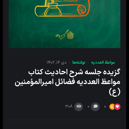
مواعظ العددیه
نوشته‌ها
دی ۱۶, ۱۴۰۲
گزیده جلسه شرح احادیث کتاب
مواعظ العددیه فضائل امیرالمؤمنین
(ع)
308
0
0