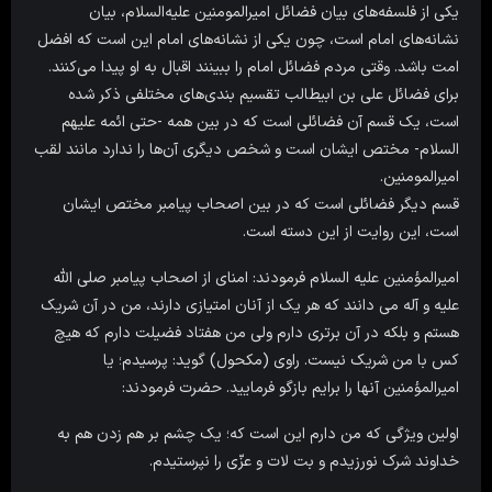
یکی از فلسفه‌های بیان فضائل امیرالمومنین علیه‌السلام، بیان
نشانه‌های امام است، چون یکی از نشانه‌های امام این است که افضل
امت باشد. وقتی مردم فضائل امام را ببینند اقبال به او پیدا می‌کنند.
برای فضائل علی بن ابیطالب تقسیم بندی‌های مختلفی ذکر شده
است، یک قسم آن فضائلی است که در بین همه -حتی ائمه علیهم
السلام- مختص ایشان است و شخص دیگری آن‌ها را ندارد مانند لقب
امیرالمومنین.
قسم دیگر فضائلی است که در بین اصحاب پیامبر مختص ایشان
است،‌ این روایت از این دسته است.
امیرالمؤمنین علیه السلام فرمودند: امناى از اصحاب پیامبر صلى الله
علیه و آله مى دانند که هر یک از آنان امتیازى دارند، من در آن شریک
هستم و بلکه در آن برترى دارم ولى من هفتاد فضیلت دارم که هیچ
کس با من شریک نیست. راوى (مکحول) گوید: پرسیدم؛ یا
امیرالمؤمنین آنها را برایم بازگو فرمایید. حضرت فرمودند:
اولین ویژگى که من دارم این است که؛ یک چشم بر هم زدن هم به
خداوند شرک نورزیدم و بت لات و عزّى را نپرستیدم.