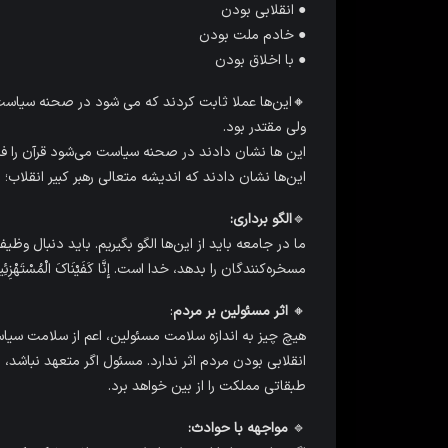
● انقلابی بودن
● خادم‌ ملت بودن
● با اخلاق بودن
🔸این‌ها عملا ثابت کردند که می شود در صحنه سیاست و
ولی مقتدر بود.
این ها نشان دادند در صحنه سیاست می‌شود قرآن را فرا
این‌ها نشان دادند که اندیشه متعالی رهبر کبیر انقلاب
🔹
الگو برداری:
ما در جامعه باید از این‌ها الگو بگیریم. باید دنبال وظی
مسخره‌کنندگان را بدهد، خدا است. إِنَّا کَفَیْنَاکَ الْمُسْتَهْزِئِ
🔸
اثر مسئولین بر مردم
:
هیچ چیز به اندازه سلامت مسئولین، اعم از سلامت سیا
انقلابی بودن مردم اثر ندارد. مسئول اگر متعهد نباشد
طبقاتی مملکت را از بین خواهد برد.
🔹
مواجهه با حوادث: