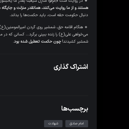
🔸 در روایت است «اِعرِفوا مَنازِلَ شیعَتِنا بِقَدرِ ما یُحسِنونَ 
هستند و از ما روایت می‌کنند، همانقدر منزلت و جایگاه د
دنبال حکومت حقه است، باید حکمت‌ها را بداند.
🔹 هنگام اقامه حق، شمشیر روی گردن امیرالمومنین(ع) م
می‌خواهی علی(ع) را زنده ببینی برگرد… کسانی که در
شمشیر کشیدند!
چون حکمت تعطیل شده بود
.
اشتراک گذاری
برچسب‌ها
امام صادق
شهادت