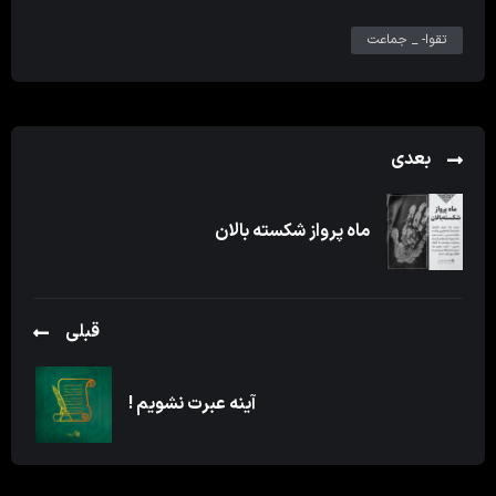
تقوا- _ جماعت
بعدی
ماه پرواز شکسته بالان
قبلی
آینه عبرت نشویم !