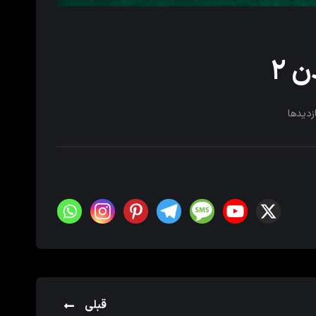
 ۲
زدیدها
قبلی