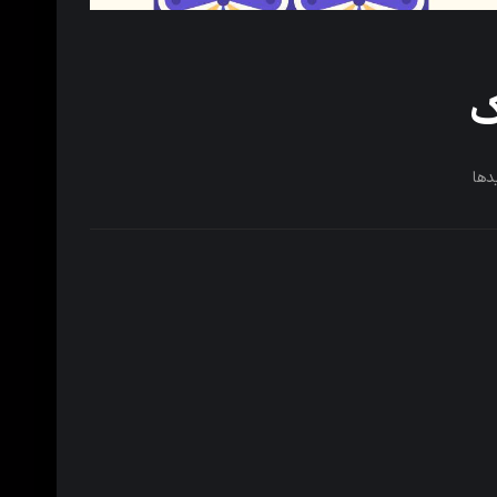
ک
دها