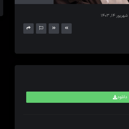
های
بالا
شهریور ۱۴, ۱۴۰۳
و
پایین
برای
کم
و
زیاد
کردن
حجم
صدا
استفاده
کنید.
دانلود