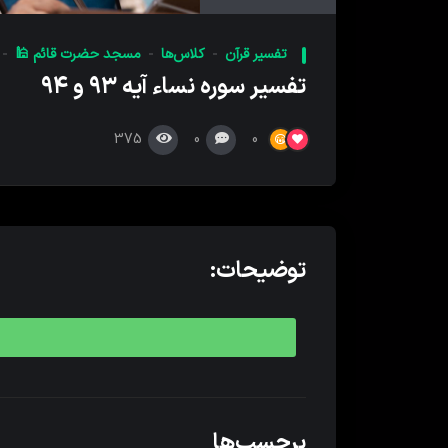
کننده
صدا
تفسیر قرآن
کلاس‌ها
مسجد حضرت قائم 🕌
تفسیر سوره نساء آیه ۹۳ و ۹۴
375
0
0
توضیحات:
برچسب‌ها