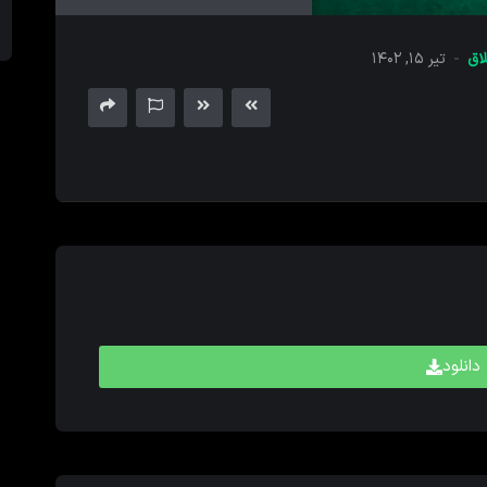
های
بالا
اق
تیر ۱۵, ۱۴۰۲
و
پایین
برای
کم
و
زیاد
کردن
حجم
صدا
استفاده
کنید.
دانلود