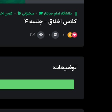
کننده
صدا
دانشگاه امام صادق 🎓
سخنرانی 🎤
کلاس اخل
کلاس اخلاق – جلسه ۴
361
0
0
توضیحات: