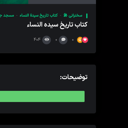
کننده
صدا
سخنرانی 🎤
کتاب تاریخ سیدة النساء
مسجد جا
کتاب تاریخ سیده النساء
404
0
0
توضیحات: