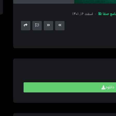
های
بالا
مع صفا 🕌
اسفند ۱۶, ۱۴۰۱
و
پایین
برای
کم
و
زیاد
کردن
حجم
صدا
استفاده
کنید.
دانلود