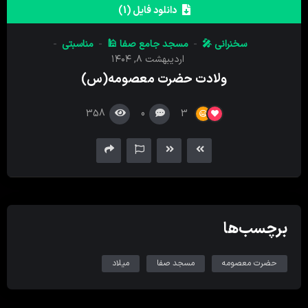
کننده
دانلود فایل (1)
صدا
سخنرانی 🎤
مسجد جامع صفا 🕌
مناسبتی
اردیبهشت ۸, ۱۴۰۴
ولادت حضرت معصومه(س)
358
0
3
برچسب‌ها
حضرت معصومه
مسجد صفا
میلاد