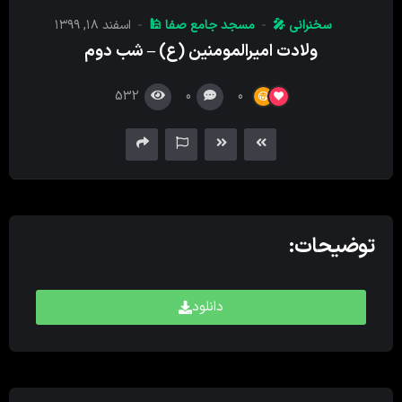
کننده
سخنرانی 🎤
مسجد جامع صفا 🕌
اسفند ۱۸, ۱۳۹۹
صدا
ولادت امیرالمومنین (ع) – شب دوم
532
0
0
توضیحات:
دانلود