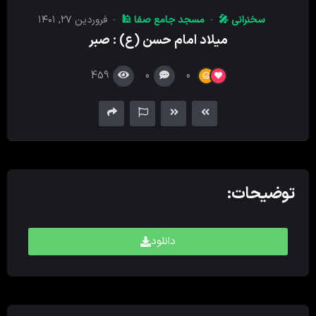
کننده
سخنرانی 🎤
مسجد جامع صفا 🕌
فروردین ۲۷, ۱۴۰۱
صدا
میلاد امام حسن (ع) : صبر
459
0
0
توضیحات:
دانلود