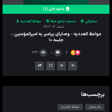
پخش
کننده
دانلود فایل (1)
صدا
سخنرانی 🎤
مسجد جامع صفا 🕌
مواعظ العددیه 📡
اسفند ۱۶, ۱۴۰۳
مواعظ العددیه – وصایای پیامبر به امیرالمؤمنین –
جلسه ۱۰
366
0
7
برچسب‌ها
ماه رمضان
مواعظ العددیه