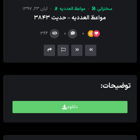
کننده
سخنرانی 🎤
مواعظ العددیه 📡
آبان ۲۳, ۱۳۹۷
صدا
مواعظ العددیه – حدیث ۳۸۴۳
366
0
0
توضیحات:
دانلود