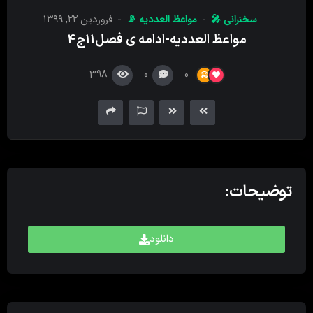
کننده
سخنرانی 🎤
مواعظ العددیه 📡
فروردین ۲۲, ۱۳۹۹
صدا
مواعظ العددیه-ادامه ی فصل۱۱ج۴
398
0
0
توضیحات:
دانلود