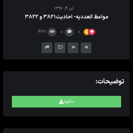
کننده
تیر ۴, ۱۳۹۷
صدا
مواعظ العددیه- احادیث۳۸۲۱ و ۳۸۲۲
427
0
0
توضیحات:
دانلود