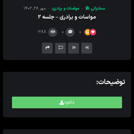
کننده
سخنرانی 🎤
مواسات و برادری
مهر ۲۸, ۱۴۰۲
صدا
مواسات و برادری – جلسه ۲
388
0
0
توضیحات:
دانلود