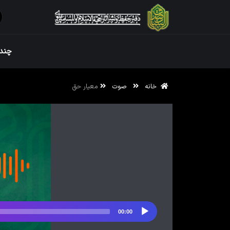
ویژه نامه رم
چندر
خانه
صوت
معیار حق
ویژه نامه رم
00:00
پخش