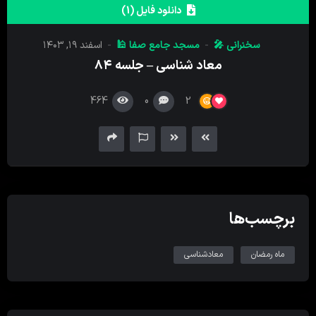
کننده
دانلود فایل (1)
صدا
سخنرانی 🎤
مسجد جامع صفا 🕌
اسفند ۱۹, ۱۴۰۳
معاد شناسی – جلسه ۸۴
464
0
2
برچسب‌ها
ماه رمضان
معادشناسی