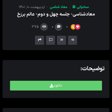
کننده
سخنرانی 🎤
معاد شناسی
اردیبهشت ۱۰, ۱۴۰۱
صدا
معادشناسی- جلسه چهل و دوم- عالم برزخ
375
0
0
توضیحات:
دانلود