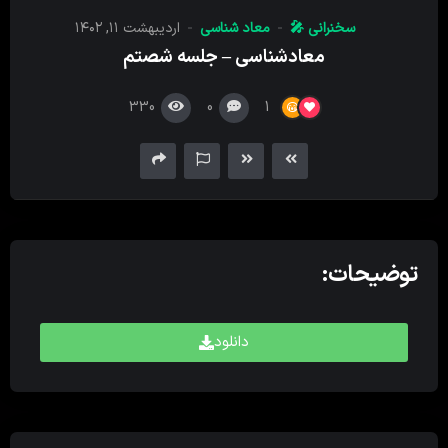
کننده
سخنرانی 🎤
معاد شناسی
اردیبهشت ۱۱, ۱۴۰۲
صدا
معادشناسی – جلسه شصتم
330
0
1
توضیحات:
دانلود