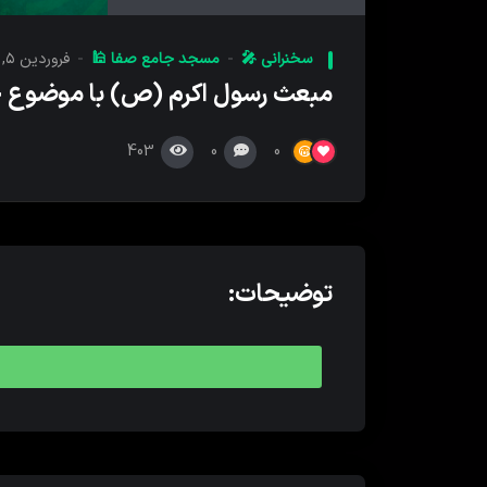
کننده
صدا
سخنرانی 🎤
مسجد جامع صفا 🕌
فروردین ۵, ۱۴۰۱
مبعث رسول اکرم (ص) با موضوع 
403
0
0
توضیحات: