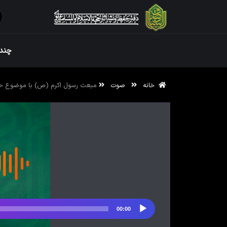
ویژه نامه رم
چندر
خانه
صوت
مبعث رسول اکرم (ص) با موضوع ح
ویژه نامه رم
00:00
پخش