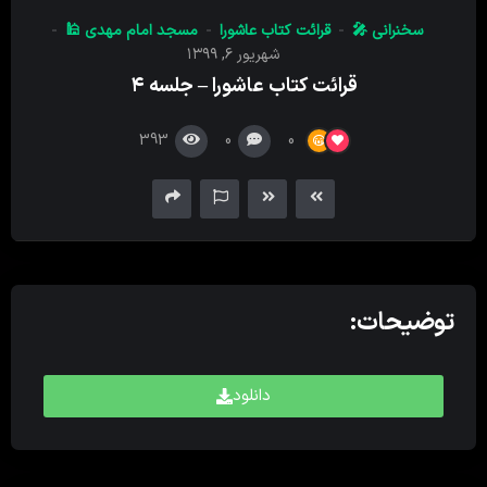
کننده
سخنرانی 🎤
قرائت کتاب عاشورا
مسجد امام‌ مهدی 🕌
صدا
شهریور ۶, ۱۳۹۹
قرائت کتاب عاشورا – جلسه ۴
393
0
0
توضیحات:
دانلود