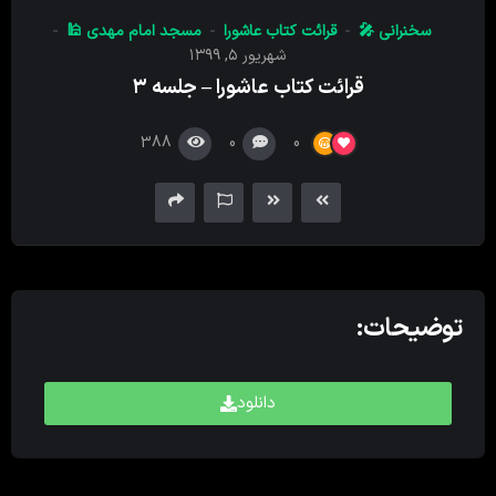
کننده
سخنرانی 🎤
قرائت کتاب عاشورا
مسجد امام‌ مهدی 🕌
صدا
شهریور ۵, ۱۳۹۹
قرائت کتاب عاشورا – جلسه ۳
388
0
0
توضیحات:
دانلود