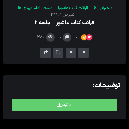
کننده
سخنرانی 🎤
قرائت کتاب عاشورا
مسجد امام‌ مهدی 🕌
صدا
شهریور ۴, ۱۳۹۹
قرائت کتاب عاشورا – جلسه ۲
380
0
0
توضیحات:
دانلود