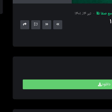
های
بالا
ع صفا 🕌
تیر ۱۴, ۱۴۰۱
و
پایین
برای
کم
و
زیاد
کردن
حجم
صدا
استفاده
کنید.
دانلود