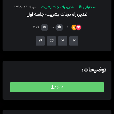
کننده
سخنرانی 🎤
غدیر، راه نجات بشریت
مرداد ۲۹, ۱۳۹۸
صدا
غدیر،راه نجات بشریت-جلسه اول
371
0
1
توضیحات:
دانلود