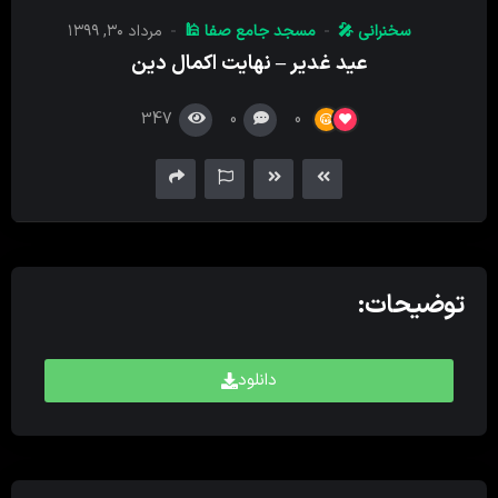
کننده
سخنرانی 🎤
مسجد جامع صفا 🕌
مرداد ۳۰, ۱۳۹۹
صدا
عید غدیر – نهایت اکمال دین
347
0
0
توضیحات:
دانلود